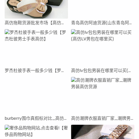
高仿拖鞋货源批发市场【高仿拖鞋货源批发市场在哪里】
青岛高仿阿迪货源(山东青岛阿迪达斯代工厂真假)
罗杰杜彼手表一般多少钱【罗杰杜彼男士手表高仿】
高仿lv包包男装在哪里可以买(高仿LV男包在哪里买)
burberry围巾真假标对比_高仿burberry围巾
高仿潮牌衣服直销厂家_潮牌男装高仿货源