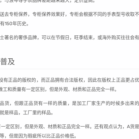
，与浪琴等手表品牌差距越来越大，定价虚高。
送去专柜保养，专柜保养效果好，专柜会根据不同的手表型号收取
有150年历史。
士著名的奢侈品牌，可以在节假日，旺季结束，或海外购买往往会
家普及
是没有正品的版权的，而正品拥有合法版权，因此在版权上正品更占
做工和质量有一定区别，但是外观、材质和正品完全一样。
正品货，但跟正品货有一样的质量，是加工厂家生产的时候多出来
个就是样品，工厂里的样品。
有一定区别，但是外观、材质和正品完全一样。还有观点认为，A货
等，但是因为瑕疵所以比正品价格低。