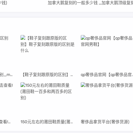
钱)
加拿大鹅复刻的一般多少钱 _加拿大鹅顶级复
mk高仿包和正品的区别_mk高仿包包在哪买
【鞋子复刻跟原版的区别】鞋子复刻跟原版的区别是什么
qp奢侈品官网【q
奢侈品购物网站,点击查看!【奢侈品购物网站】
150元左右的莆田鞋质量(莆田鞋一百多和两百多的区别)
奢侈品拿货平台(奢侈货源)