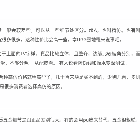
量一般会较差些。可以从一些细节处区分。超A，也叫精仿。也有
宜很多很多。这种性价比会高一些。拿UGG雪地靴来说事吧。
于上面的LV字样，真品比较立体，且整齐，边缘比较棱角分别，
滑，不够分明。 从配皮看。 有人说看防伪线和滴水变深测试。
两种高仿价格就稍高些了，几十百来块是买不到的，少则几百，多
是很多消费者选择高仿的原因。
皮质五金细节是跟正品差别很大。有的会用pu皮来替代，五金很粗糙