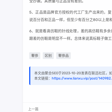
全抄袭。其质量与正品没有差别。
5、正品是品牌官方授权的代工厂生产出来的，复
说百分百和正品一样，但至少有百分之80以上是
6、就是看高仿鞋的针线处理，差的高仿鞋有多余
跟差的仿鞋是明显不一样。总体来说真标鞋子做工
奢侈
区别
奢侈品
本文由聚合SEO于2023-10-20发表在联迅社区
本文链接：
https://www.lianxu.vip/post/140982
上一篇