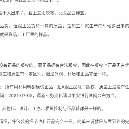
意识的MM就会发现问题出来了。
看不大出来了。看上去比较亮，比真品会硬些。
正品货，但跟正品货有一样的质量，是加工厂家生产的时候多出来
个就是样品，工厂里的样品。
是没有正品的版权的，而正品拥有合法版权，因此在版权上正品更占
做工和质量有一定区别，但是外观、材质和正品完全一样。
级，所有用材用料都模仿正品，超A跟正品除了版权，质量上是没有
2021-07-02，最新业务变化请以平安银行官网公布为准。
的。其物料、设计、工序、质量控制与正品鞋都是一样的。
精细，外包装的细节也和正品完全一样。简单来说就是从里到外的