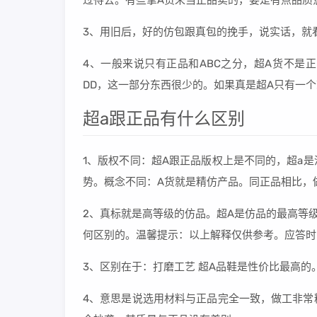
过得去。有些拿A货来当正品卖的，要是有点品质
3、用旧后，好的仿包跟真包的挽手，说实话，就
4、一般来说只有正品和ABC之分，超A货不是
DD，这一部分东西很少的。如果真是超A只有一
超a跟正品有什么区别
1、版权不同：超A跟正品版权上是不同的，超a
势。概念不同：A货就是精仿产品。同正品相比，
2、真标就是高等级的仿品。超A是仿品的最高等
何区别的。温馨提示：以上解释仅供参考。应答时间：
3、区别在于：打磨工艺 超A品鞋是性价比最高
4、意思是说选用材料与正品完全一致，做工非常