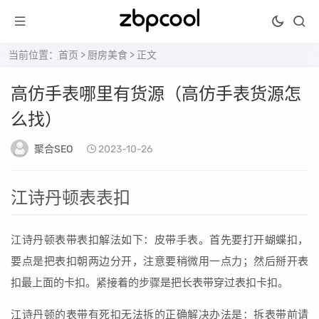
当前位置：
首页
>
厨房美食
> 正文
高仿手表哪里有货源（高仿手表货源怎
么找）
聚合SEO
2023-10-26
江诗丹顿表表扣
江诗丹顿表带表扣解法如下：皮带手表。首先要打开蝴蝶扣，
要点是把表扣朝两边分开，注意要稍微用一点力；然后掰开表
扣最上面的卡扣。紧接着的步骤是把长表带穿过表扣卡扣。
江诗丹顿的表带有死扣无法拆的正确解决办法是：拆表带前请