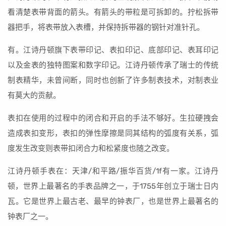
看清楚表带背面的箭头。有箭头的带粒是可拆卸的。拧松拆带
器把手，将表带放入表槽，并保持拆带器的钢针对准针孔。
有。江诗丹顿旗下表带印记、表扣印记、底部印记、表耳印记
以及金表的独特图案和数字印记。江诗丹顿传承了瑞士的传统
制表精华，未曾间断，同时也创新了许多制表技术，对制表业
有莫大的贡献。
表扣在使用的过程中的闭合和开启的手法不够好。生拉硬拽会
造成表扣变形，表扣的弹性摩擦是同其结构的弧度有关系，弧
度发生改变则表带扣闭合力和松紧度也随之改变。
江诗丹顿手表在：天津/和平路/振华百货/1f有一家。江诗丹
顿，世界上最著名的手表品牌之一，于1755年创立于瑞士日内
瓦。它是世界上最古老、最早的钟表厂，也是世界上最著名的
钟表厂之一。