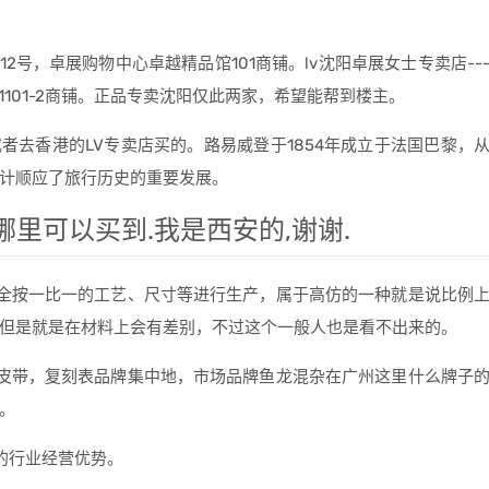
12号，卓展购物中心卓越精品馆101商铺。lv沈阳卓展女士专卖店--
1和1101-2商铺。正品专卖沈阳仅此两家，希望能帮到楼主。
或者去香港的LV专卖店买的。路易威登于1854年成立于法国巴黎，
计顺应了旅行历史的重要发展。
哪里可以买到.我是西安的,谢谢.
，完全按一比一的工艺、尺寸等进行生产，属于高仿的一种就是说比例
但是就是在材料上会有差别，不过这个一般人也是看不出来的。
皮带，复刻表品牌集中地，市场品牌鱼龙混杂在广州这里什么牌子
。
的行业经营优势。