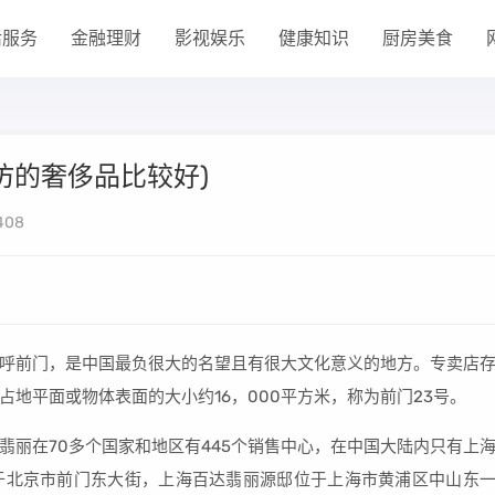
活服务
金融理财
影视娱乐
健康知识
厨房美食
仿的奢侈品比较好)
408
呼前门，是中国最负很大的名望且有很大文化意义的地方。专卖店
地平面或物体表面的大小约16，000平方米，称为前门23号。
翡丽在70多个国家和地区有445个销售中心，在中国大陆内只有上
于北京市前门东大街，上海百达翡丽源邸位于上海市黄浦区中山东