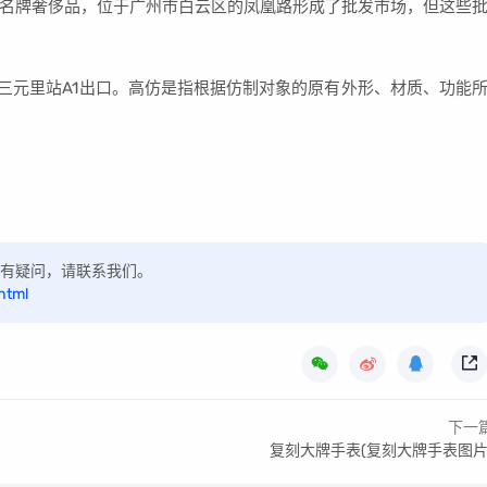
名牌奢侈品，位于广州市白云区的凤凰路形成了批发市场，但这些
号线三元里站A1出口。高仿是指根据仿制对象的原有外形、材质、功能
，如有疑问，请联系我们。
html
下一
复刻大牌手表(复刻大牌手表图片