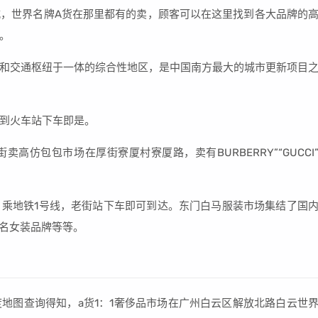
，世界名牌A货在那里都有的卖，顾客可以在这里找到各大品牌的
。
和交通枢纽于一体的综合性地区，是中国南方最大的城市更新项目
到火车站下车即是。
仿包包市场在厚街寮厦村寮厦路，卖有BURBERRY”“GUCCI
乘地铁1号线，老街站下车即可到达。东门白马服装市场集结了国
知名女装品牌等等。
地图查询得知，a货1：1奢侈品市场在广州白云区解放北路白云世