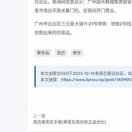
白云区。南海网信息显示：广州国大鞋城售卖假冒
发市场白天是关着门的，在夜间开门营业。
广州市白云区三元里大道11-21号地铁：地铁2
仿制出来的仿冒品。
奢侈品
高仿
奢侈
本文由聚合SEO于2023-10-14发表在联迅社区
本文链接：
https://www.lianxu.vip/post/140959.
上一篇
高仿蒂芙尼手表(蒂芙尼高仿和正品对比)