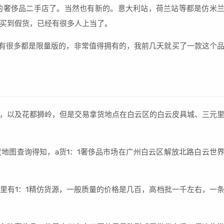
名的奢侈品二手店了。当然也有新的。意大利站，荷兰站等都是仿米
买到假货，已经有很多人上当了。
包有很多都是限量版的，非常值得拥有的，我前几天就买了一款这个
，以及花都狮岭，但是交易拿货地点在白云区的白云皮具城、三元
地图查询得知，a货1：1奢侈品市场在广州白云区解放北路白云世
里有1：1精仿货源，一般质量的价格是几百，高档批一千左右，一