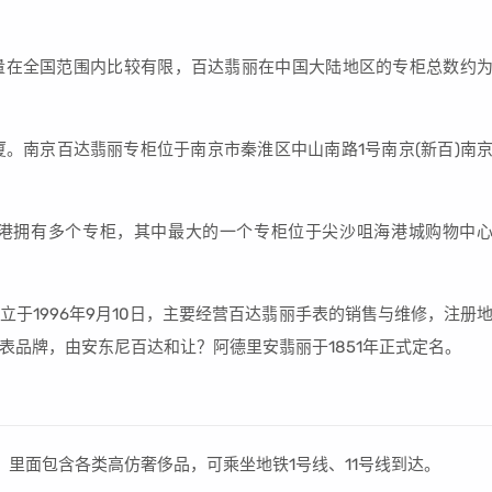
量在全国范围内比较有限，百达翡丽在中国大陆地区的专柜总数约
厦。南京百达翡丽专柜位于南京市秦淮区中山南路1号南京(新百)南
港拥有多个专柜，其中最大的一个专柜位于尖沙咀海港城购物中
于1996年9月10日，主要经营百达翡丽手表的销售与维修，注册
表品牌，由安东尼百达和让？阿德里安翡丽于1851年正式定名。
里面包含各类高仿奢侈品，可乘坐地铁1号线、11号线到达。