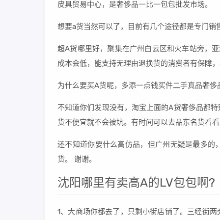
皮具贸易中心，是奢侈品一比一包包批发市场。
想要a货当然可以了，目前有几个途径都是专门销
超A货哪里好，聚集在广州白云区和火车站旁，亚
成本会低，能支持无理由退换货的消费者有保障，
为什么要买A货呢，多添一点钱买件二手真品奢侈
不知道你们发现没有，淘宝上面的A货奢侈品都特
货不便宜就不会被坑。有时间可以去品东名货看看
还不知道你要什么高仿品，但广州无疑是最多的
货。 谢谢。
沈阳哪里有卖高A的LV包包啊?
1、大商场你都去了，只剩小街店铺了。三经街两