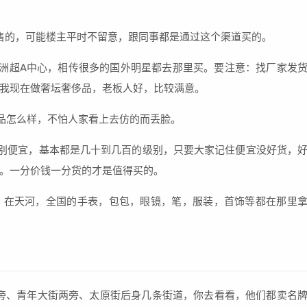
售的，可能楼主平时不留意，跟同事都是通过这个渠道买的。
洲超A中心，相传很多的国外明星都去那里买。要注意：找厂家发
我现在做奢坛奢侈品，老板人好，比较满意。
品怎么样，不怕人家看上去仿的而丢脸。
别便宜，基本都是几十到几百的级别，只要大家记住便宜没好货，
。一分价钱一分货的才是值得买的。
，在天河，全国的手表，包包，眼镜，笔，服装，首饰等都在那里
旁、青年大街两旁、太原街后身几条街道，你去看看，他们都卖名