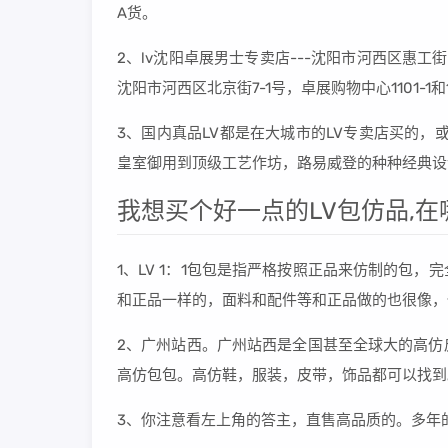
A货。
2、lv沈阳卓展男士专卖店---沈阳市河西区惠工街
沈阳市河西区北京街7-1号，卓展购物中心1101-
3、国内真品LV都是在大城市的LV专卖店买的，
皇室御用到顶级工艺作坊，路易威登的种种经典设
我想买个好一点的LV包仿品,在
1、LV 1：1包包是指严格按照正品来仿制的包
和正品一样的，面料和配件等和正品做的也很像，
2、广州站西。广州站西是全国甚至全球大的高仿
高仿包包。高仿鞋，服装，皮带，饰品都可以找到
3、你注意看左上角的答主，直售高品质的。多年