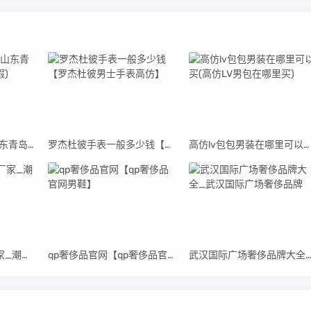
青岛高仿阿迪货源(山东青岛阿迪达斯代工厂真假)
罗杰杜彼手表一般多少钱【罗杰杜彼男士手表高仿】
高仿lv包包男装在哪里可以买(高仿LV男包在哪里买)
高仿潮牌衣服直销厂家_潮牌男装高仿货源
qp奢侈品官网【qp奢侈品官网男鞋】
武汉国际广场奢侈品牌大全_武汉国际广场奢侈