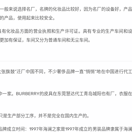
一般来说选择名厂，名牌的化妆品比较好，因为名厂的设备好，产
的产品，使用起来比较安全。
具有化妆品方面的营业执照和生产许可证。具有专业的生产车间和
更加有保证，车间又分为普通车间和无尘车间。
巴宝莉“大张旗鼓”迁厂中国不同，不少奢侈品牌一直“悄悄”地在中国进行代
一家。BURBERRY的皮具在东莞慧达代工青岛城阳也有厂，衣服
厂只是生产部分工序，并不是完全在国内生产的。
牌成立时间：1997年海澜之家是1997年成立的男装品牌隶属于海