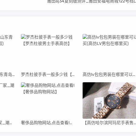
莆田aj34复刻版测评_莆田安福电商城122号档
青岛高仿阿迪货源(山东青岛阿迪达斯代工厂真假)
罗杰杜彼手表一般多少钱【罗杰杜彼男士手表高仿】
高仿lv包包男装在哪里可以买(高仿LV男包在哪里买)
高仿潮牌衣服直销厂家_潮牌男装高仿货源
奢侈品购物网站,点击查看!【奢侈品购物网站】
【高仿哈尔滨阿玛尼手表售后维修中心