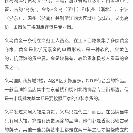
在梅湖库存贸易专业街。义乌，浙江省辖县级市，由金华市代
管，古称“乌伤”，金华-义乌（浙中）和杭州（浙北）、宁波
（浙东）、温州（浙南）并列浙江四大区域中心城市。义务高
仿一条街位于梅湖库存贸易专业街。
义乌黄金一条街在义务工人西路，在工人西路聚集了多家黄金
商家，黄金是化学元素金的单质形式，是一种软的，金黄色
的，抗腐蚀的贵金属。金是较稀有、较珍贵和极被人看重的金
属之一。
义乌国际商贸城2楼，A区B区头饰居多，C.D.E有合金的饰品。
一般品牌饰品店集中在东辅楼和稠州北路饰品专业街那边。但
是去市场批发基本都是要按照厂家的包装拿货的。
义乌发过来周大福是真货，义乌只是代工厂而已。在品牌当中
只有周大福，算是有历史沉淀的品牌，他们都是香港比较古老
的牌子。其他一些品牌基本上都是在两千年之后才慢慢成立的