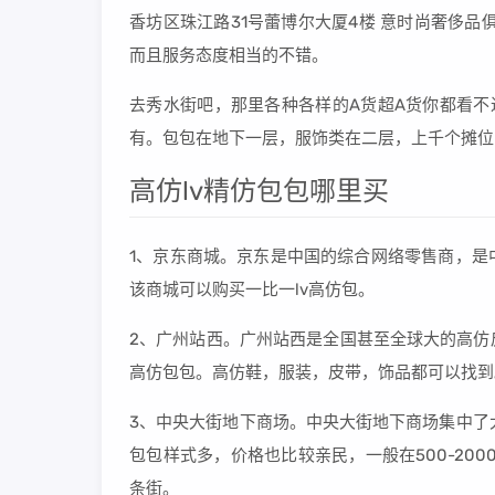
香坊区珠江路31号蕾博尔大厦4楼 意时尚奢侈
而且服务态度相当的不错。
去秀水街吧，那里各种各样的A货超A货你都看不过来，LV、
有。包包在地下一层，服饰类在二层，上千个摊位
高仿lv精仿包包哪里买
1、京东商城。京东是中国的综合网络零售商，是
该商城可以购买一比一lv高仿包。
2、广州站西。广州站西是全国甚至全球大的高仿
高仿包包。高仿鞋，服装，皮带，饰品都可以找到
3、中央大街地下商场。中央大街地下商场集中了
包包样式多，价格也比较亲民，一般在500-20
条街。