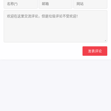
Copyright Your WebSite.Some Rights Reserved.
闽ICP备2022016783号
Powered:
Z-BlogPHP
Themes:
ZBPcool