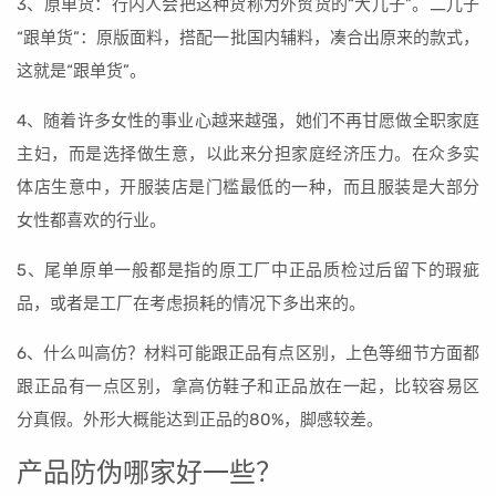
3、原单货：行内人会把这种货称为外贸货的“大儿子”。二儿子
“跟单货”：原版面料，搭配一批国内辅料，凑合出原来的款式，
这就是“跟单货”。
4、随着许多女性的事业心越来越强，她们不再甘愿做全职家庭
主妇，而是选择做生意，以此来分担家庭经济压力。在众多实
体店生意中，开服装店是门槛最低的一种，而且服装是大部分
女性都喜欢的行业。
5、尾单原单一般都是指的原工厂中正品质检过后留下的瑕疵
品，或者是工厂在考虑损耗的情况下多出来的。
6、什么叫高仿？材料可能跟正品有点区别，上色等细节方面都
跟正品有一点区别，拿高仿鞋子和正品放在一起，比较容易区
分真假。外形大概能达到正品的80%，脚感较差。
产品防伪哪家好一些？