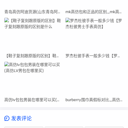
青岛高仿阿迪货源(山东青岛阿迪达斯代工厂真假)
mk高仿包和正品的区别_mk高仿包包在哪买
【鞋子复刻跟原版的区别】鞋子复刻跟原版的区别是什么
罗杰杜彼手表一般多少钱【罗杰杜彼男士手表高仿】
高仿lv包包男装在哪里可以买(高仿LV男包在哪里买)
burberry围巾真假标对比_高仿burberry围巾
发表评论