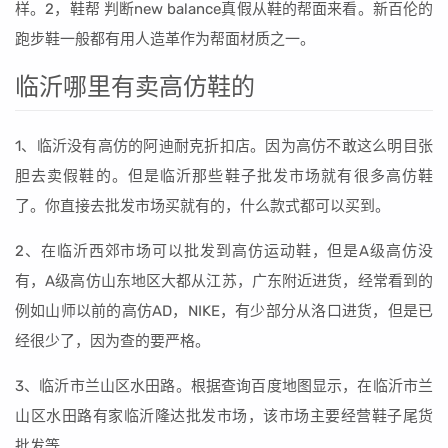
样。2，鞋帮 判断new balance真假从鞋的帮面来看。新百伦的
跑步鞋一般都有用人造革作为帮面材质之一。
临沂哪里有卖高仿鞋的
1、临沂没有高仿的阿迪耐克折扣店。因为高仿不敢这么明目张
胆去卖假鞋的。但是临沂那些鞋子批发市场就有很多高仿鞋
了。你直接去批发市场买就有的，什么款式都可以买到。
2、在临沂西郊市场可以批发到高仿运动鞋，但是A级高仿没
有，A级高仿山东地区大都从江苏，广东附近进货，经常看到的
例如山师以前的高仿AD，NIKE，有少部分从洛口进货，但是已
经很少了，因为查的要严格。
3、临沂市兰山区水田路。根据查询百度地图显示，在临沂市兰
山区水田路有家临沂隆达批发市场，该市场主要经营鞋子尾货
批发等。