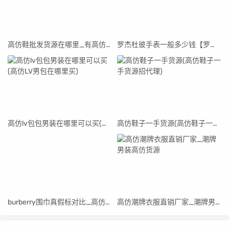
高仿鞋批发货源在哪里_有高仿鞋的货源
罗杰杜彼手表一般多少钱【罗杰杜彼男士手表高仿】
高仿lv包包男装在哪里可以买(高仿LV男包在哪里买)
高仿鞋子一手货源(高仿鞋子一手货源招代理)
burberry围巾真假标对比_高仿burberry围巾
高仿潮牌衣服直销厂家_潮牌男装高仿货源