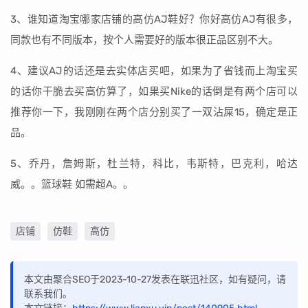
3、谁知道淘宝哪家店铺的高仿AJ鞋好？你好高仿AJ有很多，
同款也有不同版本，按个人需要好的版本很正品区别不大。
4、建议AJ的话还是去实体店买吧，如果为了省钱而上淘宝买
的话你干脆去买高仿算了，如果买Nike的话倒是有两个店可以
推荐你一下，我刚刚在两个店分别买了一双沾屎15，确定是正
品。
5、乔丹，詹姆斯，杜兰特，科比，韦斯特，巴克利，哈达
威。。篮球鞋 如需超A。。
店铺
仿鞋
高仿
本文由聚合SEO于2023-10-27发表在联迅社区，如有疑问，请
联系我们。