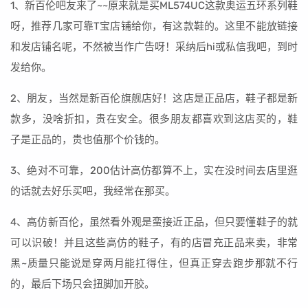
1、新百伦吧友来了~~原来就是买ML574UC这款奥运五环系列鞋
呀，推荐几家可靠T宝店铺给你，有这款鞋的。这里不能放链接
和发店铺名呢，不然被当作广告呀！采纳后hi或私信我吧，到时
发给你。
2、朋友，当然是新百伦旗舰店好！这店是正品店，鞋子都是新
款多，没啥折扣，贵在安全。很多朋友都喜欢到这店买的，鞋
子是正品的，贵也值那个价钱的。
3、绝对不可靠，200估计高仿都算不上，实在没时间去店里逛
的话就去好乐买吧，我经常在那买。
4、高仿新百伦，虽然看外观是蛮接近正品，但只要懂鞋子的就
可以识破！并且这些高仿的鞋子，有的店冒充正品来卖，非常
黑~质量只能说是穿两月能扛得住，但真正穿去跑步那就不行
的，最后下场只会扭脚加开胶。