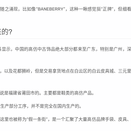
牌随之涌现，比如像“BANEBERRY”，这种一瞅感觉挺“正牌”，但细
的?
科显示，中国的高仿中古饰品绝大部分都来至广东，特别是广州，
，以及花都狮岭，但是交易拿货地点在白云区的白云皮具城、三元
说是福建省莆田市的。主要都是鞋类的高仿产品。
是生产部分工序，并不是完全在国内生产的。
这里也被称为“假一条街”，是一个汇聚了大量高仿品牌手袋、皮具