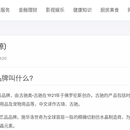
活服务
金融理财
影视娱乐
健康知识
厨房美食
)
420
牌叫什么?
利时装品牌，由古驰奥·古驰在1921年于佛罗伦斯创办。古驰的产品包括
用品及宠物用品等，中文译作古琦、古驰。
工艺品品牌。施华洛世奇为全球首屈一指的精确切割仿水晶制造商，
晶元素。