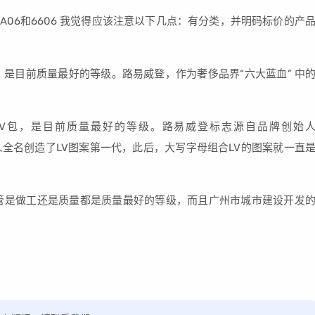
06和6606 我觉得应该注意以下几点：有分类，并明码标价的产
，是目前质量最好的等级。路易威登，作为奢侈品界“六大蓝血” 中
LV包，是目前质量最好的等级。路易威登标志源自品牌创始
是创始人全名创造了LV图案第一代，此后，大写字母组合LV的图案就一直
管是做工还是质量都是质量最好的等级，而且广州市城市建设开发