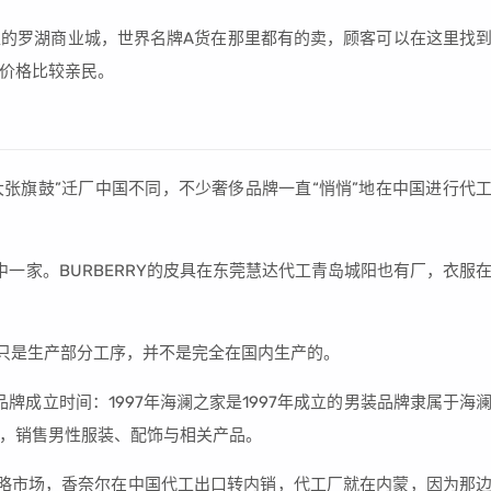
的罗湖商业城，世界名牌A货在那里都有的卖，顾客可以在这里找
价格比较亲民。
巴宝莉“大张旗鼓”迁厂中国不同，不少奢侈品牌一直“悄悄”地在中国进行代
一家。BURBERRY的皮具在东莞慧达代工青岛城阳也有厂，衣服
厂只是生产部分工序，并不是完全在国内生产的。
牌成立时间：1997年海澜之家是1997年成立的男装品牌隶属于海
，销售男性服装、配饰与相关产品。
略市场，香奈尔在中国代工出口转内销，代工厂就在内蒙，因为那