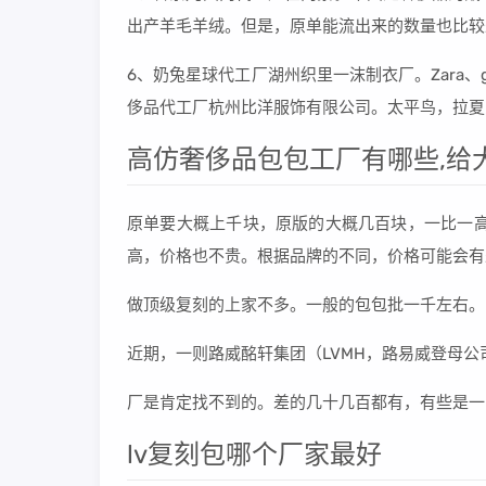
出产羊毛羊绒。但是，原单能流出来的数量也比较
6、奶兔星球代工厂湖州织里一沫制衣厂。Zara、ga
侈品代工厂杭州比洋服饰有限公司。太平鸟，拉夏
高仿奢侈品包包工厂有哪些,给
原单要大概上千块，原版的大概几百块，一比一高
高，价格也不贵。根据品牌的不同，价格可能会有
做顶级复刻的上家不多。一般的包包批一千左右。
近期，一则路威酩轩集团（LVMH，路易威登母
厂是肯定找不到的。差的几十几百都有，有些是一
lv复刻包哪个厂家最好