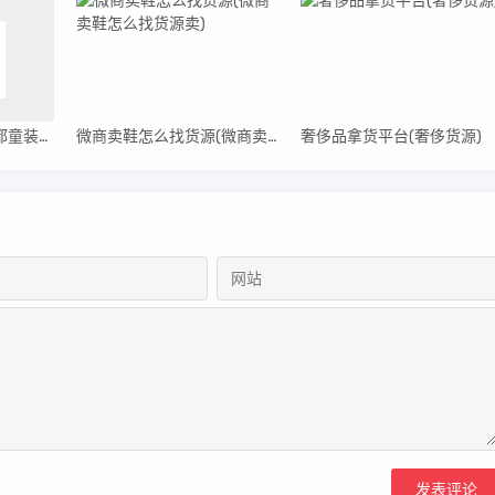
成都童装批发城（成都童装批发一手货源在哪里找）
微商卖鞋怎么找货源(微商卖鞋怎么找货源卖)
奢侈品拿货平台(奢侈货源)