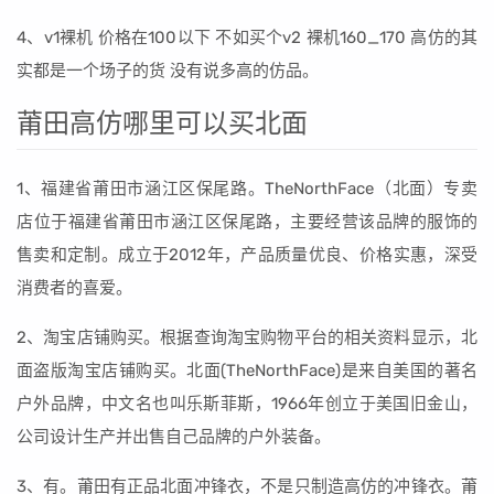
4、v1裸机 价格在100以下 不如买个v2 裸机160_170 高仿的其
实都是一个场子的货 没有说多高的仿品。
莆田高仿哪里可以买北面
1、福建省莆田市涵江区保尾路。TheNorthFace（北面）专卖
店位于福建省莆田市涵江区保尾路，主要经营该品牌的服饰的
售卖和定制。成立于2012年，产品质量优良、价格实惠，深受
消费者的喜爱。
2、淘宝店铺购买。根据查询淘宝购物平台的相关资料显示，北
面盗版淘宝店铺购买。北面(TheNorthFace)是来自美国的著名
户外品牌，中文名也叫乐斯菲斯，1966年创立于美国旧金山，
公司设计生产并出售自己品牌的户外装备。
3、有。莆田有正品北面冲锋衣，不是只制造高仿的冲锋衣。莆