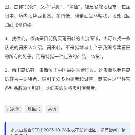
田，古称“兴化”，又称“莆阳”、“莆仙”，福建省辖地级市，位居
闽中。境内地势西北高、东南低，横剖面呈马鞍状，地处北回
归线北侧边缘。
4、找微商，微商是目前购买莆田鞋的主流渠道，也可以找一些
认识的莆田人介绍。莆田鞋，不是指地域上产于我国福建莆田
的所有的鞋子，而是特指一种违法的产品：“A货”。
5、莆田高仿鞋一条街位于中国福建省莆田市。这条街以销售高
仿鞋为主要特色，吸引了众多购买者和游客。商家在这里经营
各种品牌的仿制鞋，以低廉的价格吸引消费者。
买高仿
哪里买
高仿
本文由聚合SEO于2023-10-26发表在联迅社区，如有疑问，请