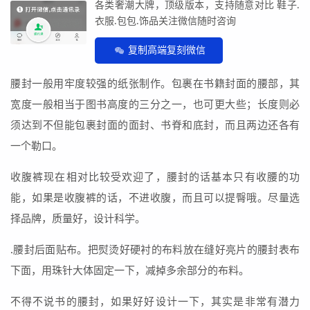
各类奢潮大牌，顶级版本，支持随意对比 鞋子.
衣服.包包.饰品关注微信随时咨询
复制高端复刻微信
腰封一般用牢度较强的纸张制作。包裹在书籍封面的腰部，其
宽度一般相当于图书高度的三分之一，也可更大些；长度则必
须达到不但能包裹封面的面封、书脊和底封，而且两边还各有
一个勒口。
收腹裤现在相对比较受欢迎了，腰封的话基本只有收腰的功
能，如果是收腹裤的话，不进收腹，而且可以提臀哦。尽量选
择品牌，质量好，设计科学。
.腰封后面贴布。把熨烫好硬衬的布料放在缝好亮片的腰封表布
下面，用珠针大体固定一下，减掉多余部分的布料。
不得不说书的腰封，如果好好设计一下，其实是非常有潜力