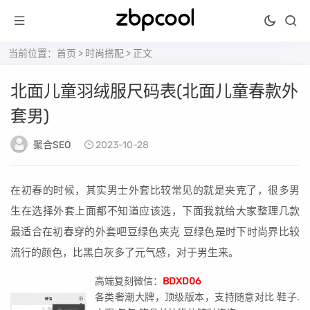
当前位置：
首页
>
时尚搭配
> 正文
北面儿童羽绒服尺码表(北面儿童春款外
套男)
聚合SEO
2023-10-28
在初春的时候，其实男士外套比较常见的就是夹克了，很多男
生在选择外套上面都不知道应该选，下面我就给大家整理几款
最适合在初春穿的外套吧豆绿色夹克 豆绿色是时下时尚界比较
流行的颜色，比黑白灰多了元气感，对于男生来。
高端复刻微信：
BDXD06
各类奢潮大牌，顶级版本，支持随意对比 鞋子.