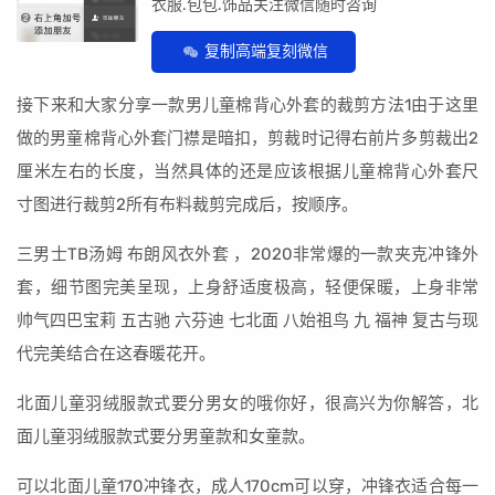
衣服.包包.饰品关注微信随时咨询
复制高端复刻微信
接下来和大家分享一款男儿童棉背心外套的裁剪方法1由于这里
做的男童棉背心外套门襟是暗扣，剪裁时记得右前片多剪裁出2
厘米左右的长度，当然具体的还是应该根据儿童棉背心外套尺
寸图进行裁剪2所有布料裁剪完成后，按顺序。
三男士TB汤姆 布朗风衣外套 ，2020非常爆的一款夹克冲锋外
套，细节图完美呈现，上身舒适度极高，轻便保暖，上身非常
帅气四巴宝莉 五古驰 六芬迪 七北面 八始祖鸟 九 福神 复古与现
代完美结合在这春暖花开。
北面儿童羽绒服款式要分男女的哦你好，很高兴为你解答，北
面儿童羽绒服款式要分男童款和女童款。
可以北面儿童170冲锋衣，成人170cm可以穿，冲锋衣适合每一