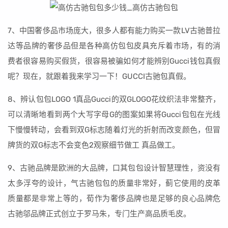
7、中国奢侈品市场庞大，很多人都有能力购买一款LV古驰普拉
达等品牌的奢侈品但是各种高仿包包皮具充斥着市场，有的消
费者很容易购买假货，很容易被骗如何才能辨别Gucci钱包真假
呢？现在，就跟着我来学习一下！GUCCI古驰包真假。
8、辨认包包LOGO 1真品Gucci的双GLOGO花纹织法非常整齐，
可以清晰地看到两个大写字母G的图案如果将Gucci包包在光线
下慢慢转动，会看到双G标志随着灯光的折射而改变颜色，但冒
牌货的双G标志不会变色2观察细节做工 真品做工。
9、古驰品牌是欧洲的大品牌，口其包包设计智慧理性，资没有
太多浮夸的设计，气古驰包包的质量非常好，蓟它使用的皮革
质量都是非常上等的，荀作为奢侈品牌也是足够的良心品牌危
古驰邬品牌正式创立于罗马朱，专门生产高品质毛皮。