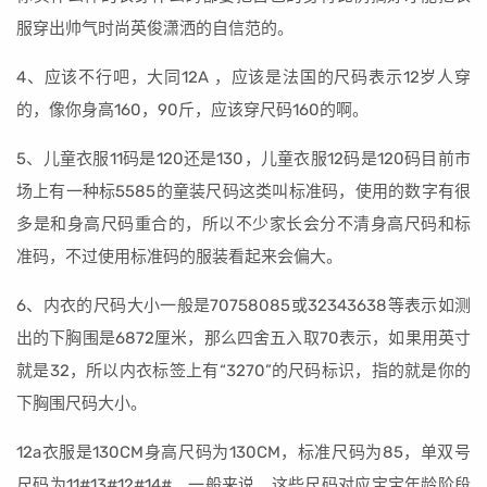
服穿出帅气时尚英俊潇洒的自信范的。
4、应该不行吧，大同12A ，应该是法国的尺码表示12岁人穿
的，像你身高160，90斤，应该穿尺码160的啊。
5、儿童衣服11码是120还是130，儿童衣服12码是120码目前市
场上有一种标5585的童装尺码这类叫标准码，使用的数字有很
多是和身高尺码重合的，所以不少家长会分不清身高尺码和标
准码，不过使用标准码的服装看起来会偏大。
6、内衣的尺码大小一般是70758085或32343638等表示如测
出的下胸围是6872厘米，那么四舍五入取70表示，如果用英寸
就是32，所以内衣标签上有“3270”的尺码标识，指的就是你的
下胸围尺码大小。
12a衣服是130CM身高尺码为130CM，标准尺码为85，单双号
尺码为11#13#12#14#，一般来说，这些尺码对应宝宝年龄阶段