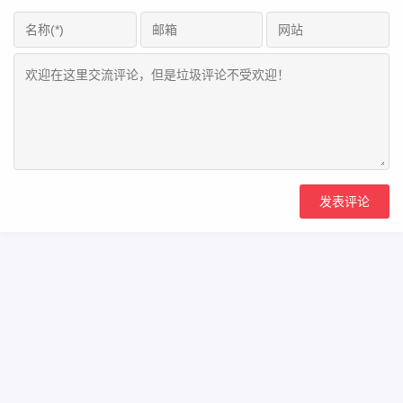
Copyright Your WebSite.Some Rights Reserved.
闽ICP备2022016783号
Powered:
Z-BlogPHP
Themes:
ZBPcool