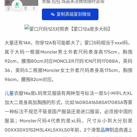
衣服.包包.饰品关注微信随时咨询
复制高端复刻微信
大童还有14A，你穿12A有可能都大了；蒙口5码相当于xxxl码，
属于大码一根据Moncler男士外套尺码表身高175cm，胸围
92cm，腰围80cm对应MONCLER尺码1CN尺码17088A，英码
36，美码S二根据Moncler女士外套尺码表身高175cm，胸围
96cm，腰围82cm对应。
儿童
衣服14a是L码常见服装有两种型号标法一是S小M中L大XL
加大二是身高加胸围的形式，比如16080A16585A17085A等第
一种标注不规范不管是国产服装还是进口服装，必须按中国的
服装；Moncler尺码4代表的是xL码，尺寸从小到大分别是
00XXS0XS1S2M3L4XL5XXL50年前，2个滑雪
品牌
制造商遇上