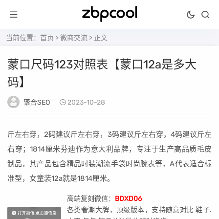
当前位置：
首页
>
微商交流
> 正文
蒙口尺码123对照表【蒙口12a是多大
码】
聚合SEO
2023-10-28
斤左右穿，2码建议斤左右穿，3码建议斤左右穿，4码建议斤左
右穿；1814厘米芬迪作为意大利品牌，专注于生产高品质毛皮
制品，其产品包含精品时装潮流手袋时尚腕表等，A代表适合标
准型，女童装12a就是1814厘米。
高端复刻微信：
BDXD06
各类奢潮大牌，顶级版本，支持随意对比 鞋子.