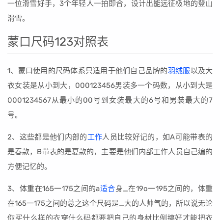
一位滑雪好手，3个年轻人一拍即合，设计出能远征极地的登山
滑雪。
蒙口尺码123对照表
1、蒙口使用的尺码体系只适用于他们自己品牌的
羽绒服
以及大
衣女装是从小到大，000123456男装多一个码数，从小到大是
0001234567从最小的00号到女装最大的6号和男装最大的7
号。
2、这些都是他们内部的
工作
人员比较好记的，如A可能带表的
是春款，B带表的是夏款的，主要是他们内部工作人员自己编的
方便记忆的。
3、体重在165一175之间的a
适合
身_在19o一195之间的，体重
在165一175之间的总之这个尺码是_大的人帅气的，所以说无论
你买什么样的衣穿什么码都要把自己的身材比例搞好才能把衣